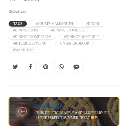
Bisous xxx
TAGS
#COURTS MAMMOUTH
#DINING
#DININGROOM
#DININGROOMDECOR
#DININGROOMDESIGN
#DININGROOMTABLE
#INTERIOR STYLING
#INTERIORDECOR
#MAURITIUS
INSPIRE ME
THIS DELICIOUS APPLE AND BLUEBERRY PIE
IS THE PERFECT SUMMER TREAT