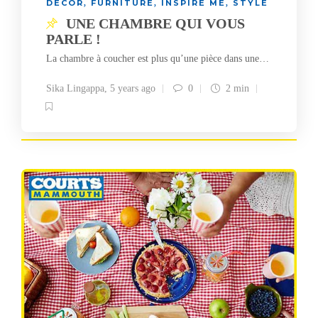
DECOR
FURNITURE
INSPIRE ME
STYLE
,
,
,
UNE CHAMBRE QUI VOUS
PARLE !
La chambre à coucher est plus qu’une pièce dans une…
Sika Lingappa
,
5 years ago
0
2 min