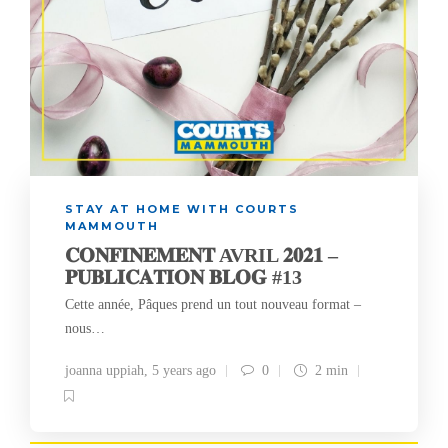
STAY AT HOME WITH COURTS
MAMMOUTH
𝐂𝐎𝐍𝐅𝐈𝐍𝐄𝐌𝐄𝐍𝐓 AVRIL 𝟐𝟎𝟐𝟏 –
𝐏𝐔𝐁𝐋𝐈𝐂𝐀𝐓𝐈𝐎𝐍 𝐁𝐋𝐎𝐆 #13
Cette année, Pâques prend un tout nouveau format –
nous…
joanna uppiah
,
5 years ago
0
2 min