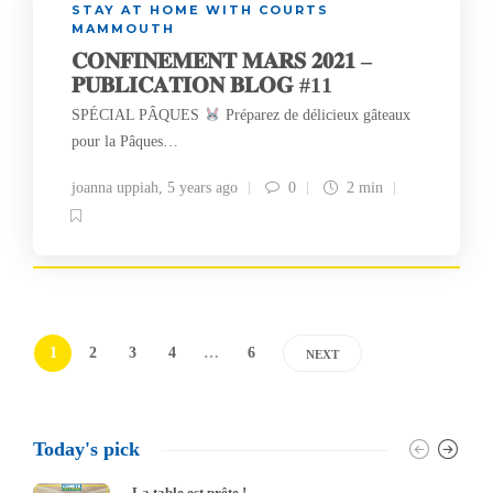
STAY AT HOME WITH COURTS
MAMMOUTH
𝐂𝐎𝐍𝐅𝐈𝐍𝐄𝐌𝐄𝐍𝐓 𝐌𝐀𝐑𝐒 𝟐𝟎𝟐𝟏 –
𝐏𝐔𝐁𝐋𝐈𝐂𝐀𝐓𝐈𝐎𝐍 𝐁𝐋𝐎𝐆 #11
SPÉCIAL PÂQUES
Préparez de délicieux gâteaux
pour la Pâques…
joanna uppiah
,
5 years ago
0
2 min
1
2
3
4
…
6
NEXT
Today's pick
La table est prête !