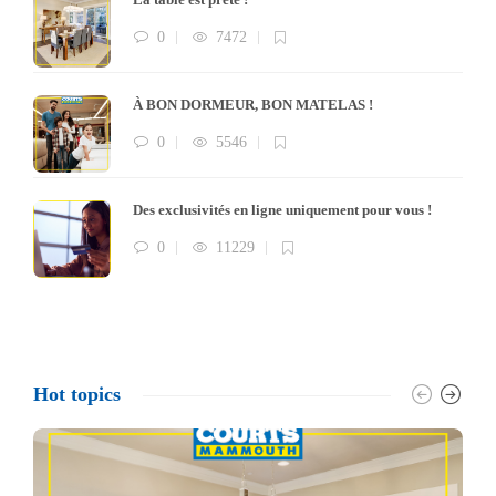
0
7472
À BON DORMEUR, BON MATELAS !
0
5546
Des exclusivités en ligne uniquement pour vous !
0
11229
Hot topics