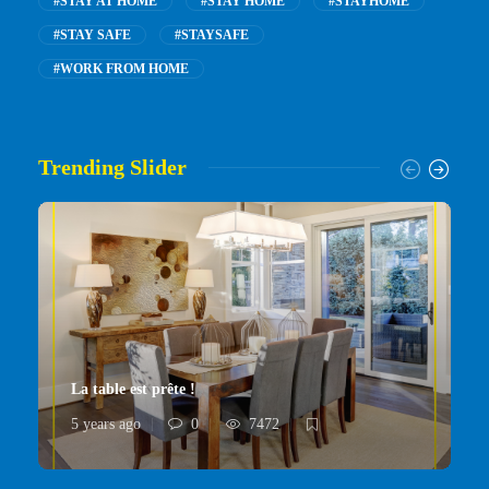
#STAY AT HOME
#STAY HOME
#STAYHOME
#STAY SAFE
#STAYSAFE
#WORK FROM HOME
Trending Slider
La table est prête !
5 years ago
0
7472