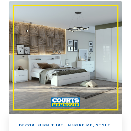
DECOR
FURNITURE
INSPIRE ME
STYLE
,
,
,