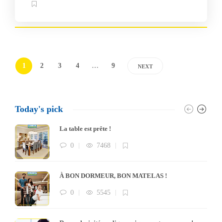
1
2
3
4
…
9
NEXT
Today's pick
La table est prête !
0
7468
À BON DORMEUR, BON MATELAS !
0
5545