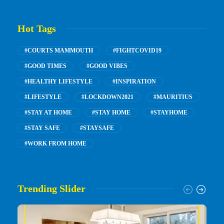
Hot Tags
#COURTS MAMMOUTH
#FIGHTCOVID19
#GOOD TIMES
#GOOD VIBES
#HEALTHY LIFESTYLE
#INSPIRATION
#LIFESTYLE
#LOCKDOWN2021
#MAURITIUS
#STAY AT HOME
#STAY HOME
#STAYHOME
#STAY SAFE
#STAYSAFE
#WORK FROM HOME
Trending Slider