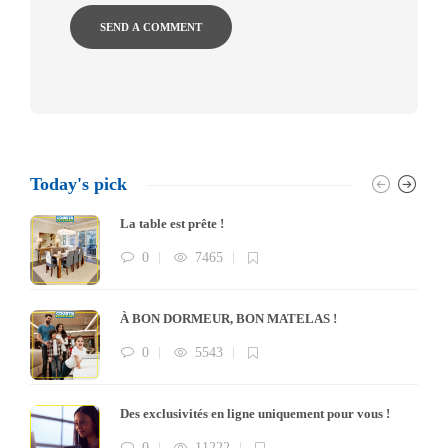
Today's pick
La table est prête !
0
7465
À BON DORMEUR, BON MATELAS !
0
5543
Des exclusivités en ligne uniquement pour vous !
0
11222