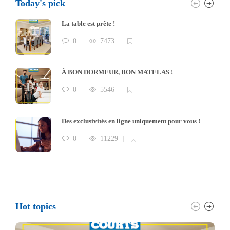
Today's pick
La table est prête !
0
7473
À BON DORMEUR, BON MATELAS !
0
5546
Des exclusivités en ligne uniquement pour vous !
0
11229
Hot topics