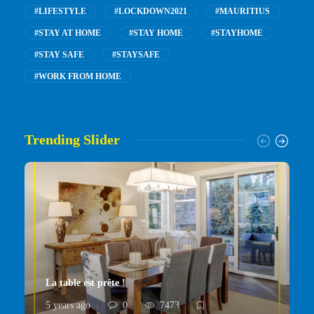
#LIFESTYLE
#LOCKDOWN2021
#MAURITIUS
#STAY AT HOME
#STAY HOME
#STAYHOME
#STAY SAFE
#STAYSAFE
#WORK FROM HOME
Trending Slider
La table est prête !
5 years ago
0
7473