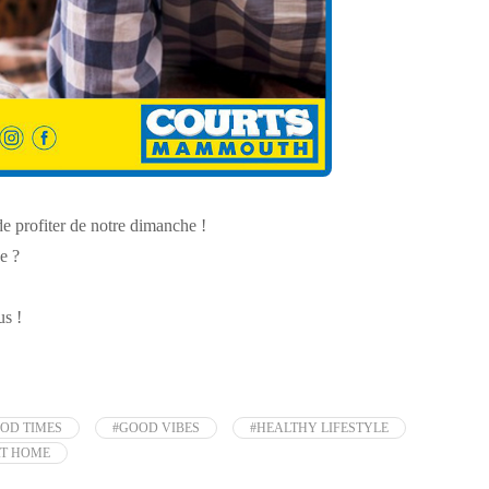
e profiter de notre dimanche !
e ?
us !
OD TIMES
#GOOD VIBES
#HEALTHY LIFESTYLE
AT HOME