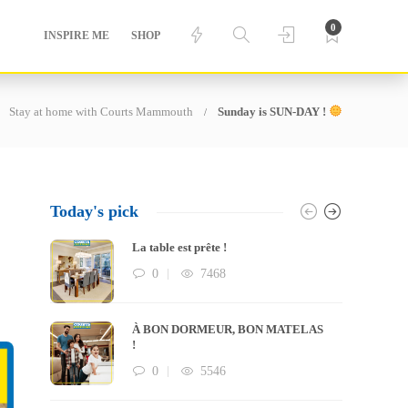
0
INSPIRE ME
SHOP
Stay at home with Courts Mammouth
Sunday is SUN-DAY !
Today's pick
La table est prête !
0
7468
À BON DORMEUR, BON MATELAS
!
0
5546