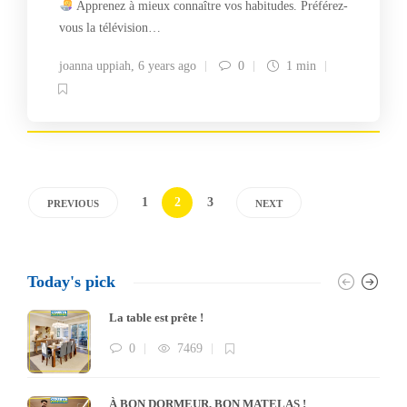
Apprenez à mieux connaître vos habitudes. Préférez-
vous la télévision…
joanna uppiah
,
6 years ago
0
1 min
1
2
3
PREVIOUS
NEXT
Today's pick
La table est prête !
0
7469
À BON DORMEUR, BON MATELAS !